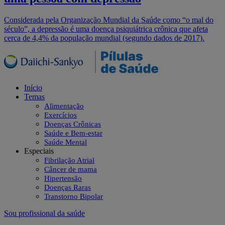
Considerada pela Organização Mundial da Saúde como “o mal do
século”, a depressão é uma doença psiquiátrica crônica que afeta
cerca de 4,4% da população mundial (segundo dados de 2017).
Início
Temas
Alimentação
Exercícios
Doenças Crônicas
Saúde e Bem-estar
Saúde Mental
Especiais
Fibrilação Atrial
Câncer de mama
Hipertensão
Doenças Raras
Transtorno Bipolar
Sou profissional da saúde