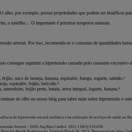
O alho, por exemplo, possui propriedades que podem ser benéficas para
rim, o tomilho… O importante é priorizar temperos naturais.
ressão arterial. Por isso, recomenda-se o consumo de quantidades baix
tássio consegue suprimir a hipertensão causada pelo consumo excessivo 
 feijão, suco de laranja, banana, espinafre, frango, iogurte, salmão.
²
oja, espinafre, feijão, brócolis.⁴
 amendoim, feijão preto, batata, arroz integral, iogurte, banana.⁵
continue de olho no nosso blog para saber mais sobre hipertensão e outr
evalência de hipertensão arterial sistêmica e na utilização de serviços de saúde no 
pertensão Arterial – 2020. Arq Bras Cardiol. 2021;116(3):516-658.
ct Sheet for Health Professionals. Updated March 26, 2021. Disponível em: https://o