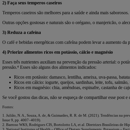
2) Faça seus temperos caseiros
Temperos caseiros são melhores para a saúde e ainda mais saborosos. 
Outras opções gostosas e naturais são o orégano, o manjericão, o alec
3) Reduza a cafeína
O café e bebidas energéticas com cafeína podem levar a aumento da p
4) Priorize alimentos ricos em potássio, cálcio e magnésio
Esses três nutrientes auxiliam na prevenção da pressão arterial: o po
pressão.⁴ Esses são alguns dos alimentos indicados:
Ricos em potássio: damasco, lentilha, ameixa, uva-passa, batata,
Ricos em cálcio: iogurte, queijos, sardinhas, leite, tofu, salmão, s
Ricos em magnésio: chia, amêndoas, espinafre, castanha de caju,
Se você gostou das dicas, não se esqueça de compartilhar esse post e 
Fontes:
1. Julião, N. A., Souza, A. de, & Guimarães, R. R. de M. (2021). Tendências na pr
Issue 9, pp. 4007–4019).
2. Barroso WKS, Rodrigues CIS, Bortolotto LA, et al. Diretrizes Brasileiras de Hi
3. National Institutes of Health – Office of Dietary Supplements. Potassium – Fa