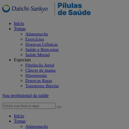
Início
Temas
Alimentação
Exercícios
Doenças Crônicas
Saúde e Bem-estar
Saúde Mental
Especiais
Fibrilação Atrial
Câncer de mama
Hipertensão
Doenças Raras
Transtorno Bipolar
Sou profissional da saúde
Início
Temas
Alimentação