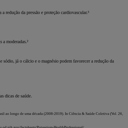
 a redução da pressão e proteção cardiovascular.³
as a moderadas.
²
de sódio, já o cálcio e o magnésio podem favorecer a redução da
as dicas de saúde.
Brasil ao longo de uma década (2008-2019). In Ciência & Saúde Coletiva (Vol. 26,
ds.od.nih.gov/factsheets/Potassium-HealthProfessional/