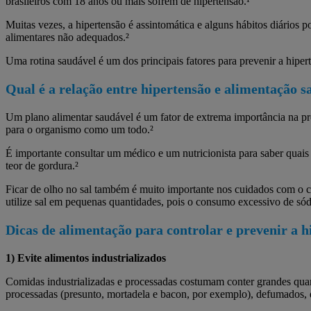
brasileiros com 18 anos ou mais sofrem de hipertensão.¹
Muitas vezes, a hipertensão é assintomática e alguns hábitos diários p
alimentares não adequados.²
Uma rotina saudável é um dos principais fatores para prevenir a hiper
Qual é a relação entre hipertensão e alimentação s
Um plano alimentar saudável é um fator de extrema importância na pre
para o organismo como um todo.²
É importante consultar um médico e um nutricionista para saber quais s
teor de gordura.²
Ficar de olho no sal também é muito importante nos cuidados com o c
utilize sal em pequenas quantidades, pois o consumo excessivo de sódi
Dicas de alimentação para controlar e prevenir a h
1) Evite alimentos industrializados
Comidas industrializadas e processadas costumam conter grandes quan
processadas (presunto, mortadela e bacon, por exemplo), defumados, qu