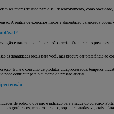
odem ser fatores de risco para o seu desenvolvimento, como obesidade, t
tensão. A prática de exercícios físicos e alimentação balanceada podem c
audável?
venção e tratamento da hipertensão arterial. Os nutrientes presentes e
ão as quantidades ideais para você, mas procure dar preferência ao cons
oração. Evite o consumo de produtos ultraprocessados, temperos indust
o pode contribuir para o aumento da pressão arterial.
ipertensão
tidades de sódio, o que não é indicado para a saúde do coração.² Porta
eijos gordurosos, temperos prontos, sopas preparadas, vegetais enlatado